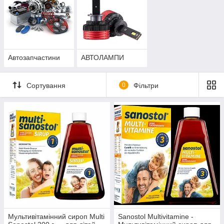
Автозапчастини
АВТОЛАМПИ
Сортування
0
Фільтри
Мультивітамінний сироп Multi
Sanostol Multivitamine -