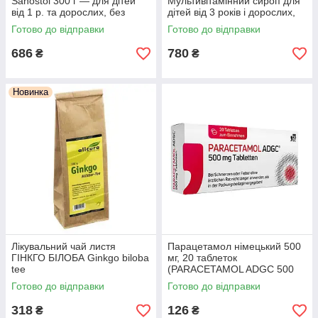
Sanostol 300 г — для дітей
Мультивітамінний сироп для
від 1 р. та дорослих, без
дітей від 3 років і дорослих,
цукру, з апельсиновим
без цукру, з натуральним
Готово до відправки
Готово до відправки
смаком, Німеччина
апельсиновим смаком
686
780
₴
₴
Новинка
Лікувальний чай листя
Парацетамол німецький 500
ГІНКГО БІЛОБА Ginkgo biloba
мг, 20 таблеток
tee
(PARACETAMOL ADGC 500
mg Tabletten, 20 St.)
Готово до відправки
Готово до відправки
318
126
₴
₴