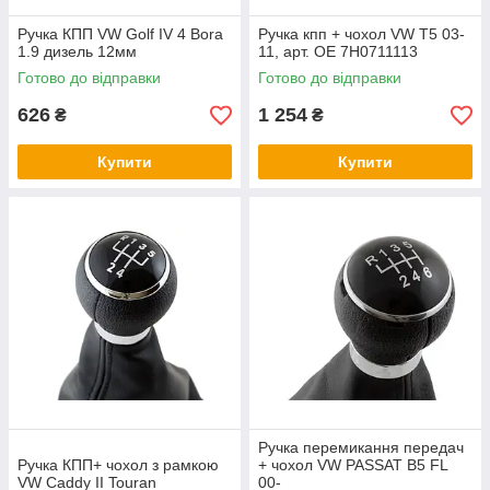
Ручка КПП VW Golf IV 4 Bora
Ручка кпп + чохол VW T5 03-
1.9 дизель 12мм
11, арт. OE 7H0711113
Готово до відправки
Готово до відправки
626
1 254
₴
₴
Купити
Купити
Ручка перемикання передач
Ручка КПП+ чохол з рамкою
+ чохол VW PASSAT B5 FL
VW Caddy II Touran
00-