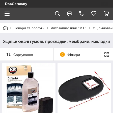
DocGermany
Товари та послуги
Автозапчастини "МТ"
Ущільнювачі
Ущільнювачі гумові, прокладки, мембрани, накладки
Сортування
0
Фільтри