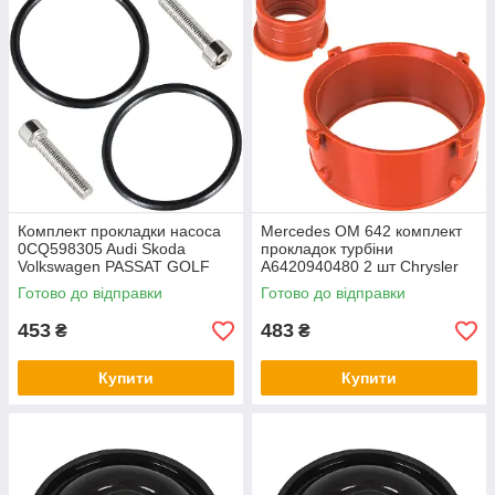
Комплект прокладки насоса
Mercedes OM 642 комплект
0CQ598305 Audi Skoda
прокладок турбіни
Volkswagen PASSAT GOLF
A6420940480 2 шт Chrysler
300C Jeep крайслер
Готово до відправки
Готово до відправки
мерседес джип
453
483
₴
₴
Купити
Купити