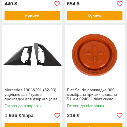
440
654
₴
₴
Купити
Купити
Mercedes 190 W201 (82-93)
Fiat Scudo прокладка 009
ущільнювачі / гумові
мембрана кришки клапана
прокладки для дзеркал (ліва
51 мм 0248L1 Фіат скудо
+ права) комплект, Мерседес
Готово до відправки
Готово до відправки
1 936
219
₴/пара
₴