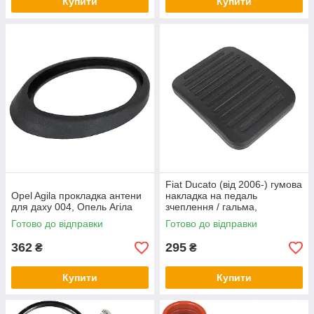
Купити
Купити
Fiat Ducato (від 2006-) гумова
Opel Agila прокладка антени
накладка на педаль
для даху 004, Опель Агіла
зчеплення / гальма,
71747698 Фіат Дукато
Готово до відправки
Готово до відправки
362
295
₴
₴
Купити
Купити