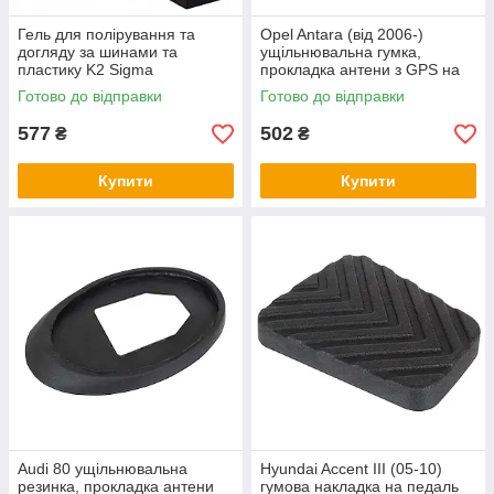
Гель для полірування та
Opel Antara (від 2006-)
догляду за шинами та
ущільнювальна гумка,
пластику K2 Sigma
прокладка антени з GPS на
безбарвний, 500 мл.
даху, Опель Антара
Готово до відправки
Готово до відправки
577
502
₴
₴
Купити
Купити
Audi 80 ущільнювальна
Hyundai Accent III (05-10)
резинка, прокладка антени
гумова накладка на педаль