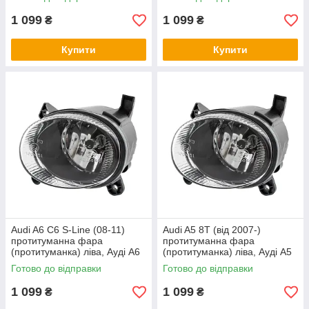
1 099
1 099
₴
₴
Купити
Купити
Audi A6 C6 S-Line (08-11)
Audi A5 8T (від 2007-)
протитуманна фара
протитуманна фара
(протитуманка) ліва, Ауді А6
(протитуманка) ліва, Ауді А5
С6 С-Лайн
8Т
Готово до відправки
Готово до відправки
1 099
1 099
₴
₴