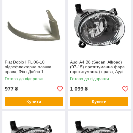
Fiat Doblo I FL 06-10
Audi A4 B8 (Sedan, Allroad)
підрефлекторна планка
(07-15) протитуманна фара
права, Фіат Добло 1
(протитуманка) права, Ауді
А4 Б8 (седан, олроад)
Готово до відправки
Готово до відправки
977
1 099
₴
₴
Купити
Купити