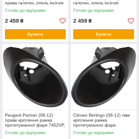
права галоген, опель інсігнія
галоген, опель інсігнія
Готово до відправки
Готово до відправки
2 459
2 459
₴
₴
Купити
Купити
Peugeot Partner (08-12)
Citroen Berlingo (08-12) ліве
праве кріплення рамка
кріплення рамка
протитуманної фари 7452VP,
протитуманної фари
Пежо Партнер
7452VQ, Сітроен Берлінго
Готово до відправки
Готово до відправки