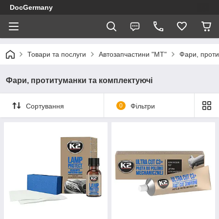
DocGermany
Товари та послуги
Автозапчастини "МТ"
Фари, проти
Фари, протитуманки та комплектуючі
Сортування
0
Фільтри