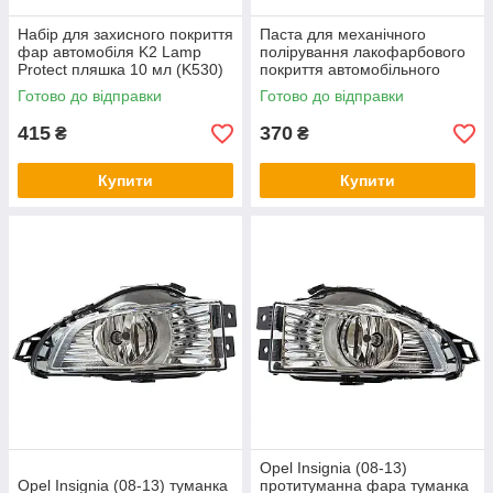
Набір для захисного покриття
Паста для механічного
фар автомобіля K2 Lamp
полірування лакофарбового
Protect пляшка 10 мл (K530)
покриття автомобільного
кузова К2 Ultra Cut C3+ туба
Готово до відправки
Готово до відправки
100 г (L001)
415
370
₴
₴
Купити
Купити
Opel Insignia (08-13)
Opel Insignia (08-13) туманка
протитуманна фара туманка