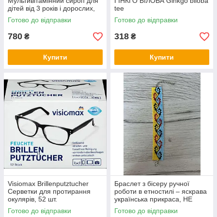
Мультивітамінний сироп для
ГІНКГО БІЛОБА Ginkgo biloba
дітей від 3 років і дорослих,
tee
без цукру, з натуральним
Готово до відправки
Готово до відправки
апельсиновим смаком
780
318
₴
₴
Купити
Купити
Visiomax Brillenputztucher
Браслет з бісеру ручної
Серветки для протирання
роботи в етностилі – яскрава
окулярів, 52 шт.
українська прикраса, НЕ
СТАНОК
Готово до відправки
Готово до відправки