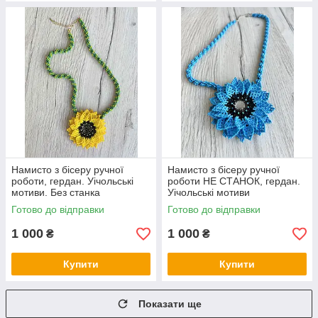
Намисто з бісеру ручної
Намисто з бісеру ручної
роботи, гердан. Уічольські
роботи НЕ СТАНОК, гердан.
мотиви. Без станка
Уічольські мотиви
Готово до відправки
Готово до відправки
1 000
1 000
₴
₴
Купити
Купити
Показати ще