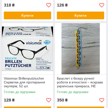
318
126
₴
₴
Купити
Купити
Visiomax Brillenputztucher
Браслет з бісеру ручної
Серветки для протирання
роботи в етностилі – яскрава
окулярів, 52 шт.
українська прикраса, НЕ
СТАНОК
Готово до відправки
Готово до відправки
128
350
₴
₴