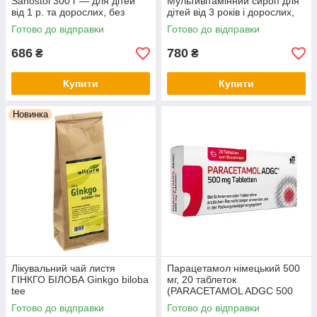
Sanostol 300 г — для дітей
Мультивітамінний сироп для
від 1 р. та дорослих, без
дітей від 3 років і дорослих,
цукру, з апельсиновим
без цукру, з натуральним
Готово до відправки
Готово до відправки
смаком, Німеччина
апельсиновим смаком
686
780
₴
₴
Купити
Купити
Новинка
Лікувальний чай листя
Парацетамол німецький 500
ГІНКГО БІЛОБА Ginkgo biloba
мг, 20 таблеток
tee
(PARACETAMOL ADGC 500
mg Tabletten, 20 St.)
Готово до відправки
Готово до відправки