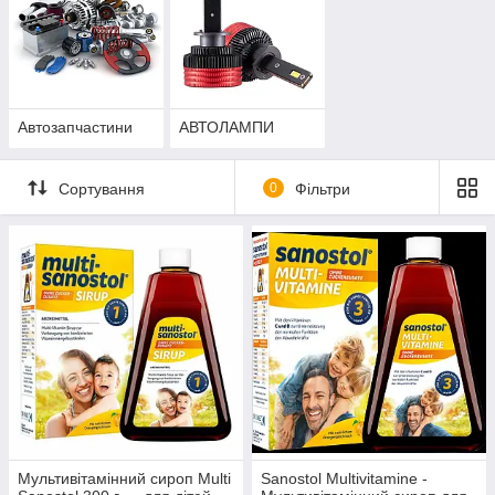
Автозапчастини
АВТОЛАМПИ
Сортування
0
Фільтри
Мультивітамінний сироп Multi
Sanostol Multivitamine -