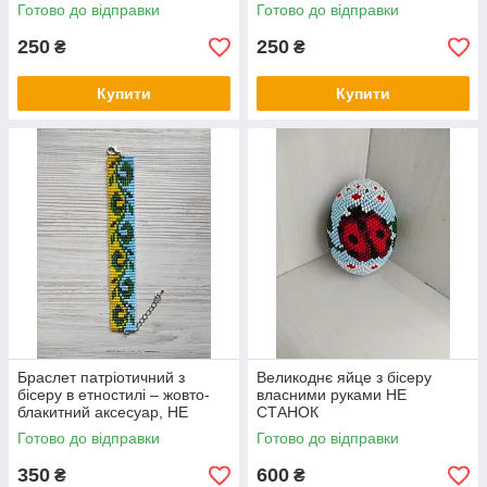
Готово до відправки
Готово до відправки
250
250
₴
₴
Купити
Купити
Браслет патріотичний з
Великоднє яйце з бісеру
бісеру в етностилі – жовто-
власними руками НЕ
блакитний аксесуар, НЕ
СТАНОК
СТАНОК
Готово до відправки
Готово до відправки
350
600
₴
₴