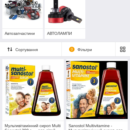
Автозапчастини
АВТОЛАМПИ
Сортування
0
Фільтри
Мультивітамінний сироп Multi
Sanostol Multivitamine -