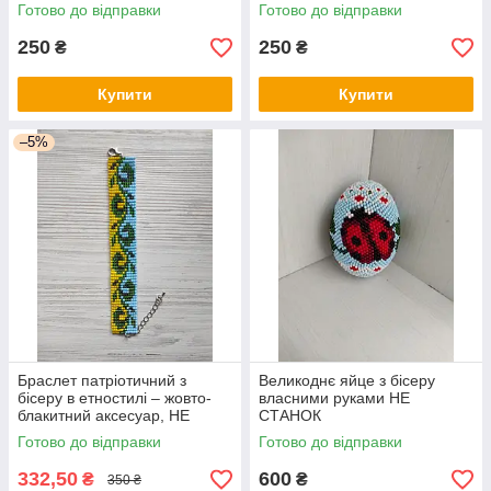
Готово до відправки
Готово до відправки
250
250
₴
₴
Купити
Купити
–5%
Браслет патріотичний з
Великоднє яйце з бісеру
бісеру в етностилі – жовто-
власними руками НЕ
блакитний аксесуар, НЕ
СТАНОК
СТАНОК
Готово до відправки
Готово до відправки
332,50
600
₴
₴
350 ₴