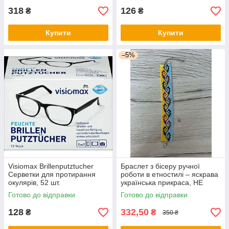
318
126
₴
₴
Купити
Купити
–5%
Visiomax Brillenputztucher
Браслет з бісеру ручної
Серветки для протирання
роботи в етностилі – яскрава
окулярів, 52 шт.
українська прикраса, НЕ
СТАНОК
Готово до відправки
Готово до відправки
128
332,50
₴
₴
350 ₴