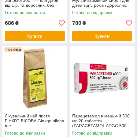
Sanostol 300 г — для дітей
Мультивітамінний сироп для
від 1 р. та дорослих, без
дітей від 3 років і дорослих,
цукру, з апельсиновим
без цукру, з натуральним
Готово до відправки
Готово до відправки
смаком, Німеччина
апельсиновим смаком
686
780
₴
₴
Купити
Купити
Новинка
Лікувальний чай листя
Парацетамол німецький 500
ГІНКГО БІЛОБА Ginkgo biloba
мг, 20 таблеток
tee
(PARACETAMOL ADGC 500
mg Tabletten, 20 St.)
Готово до відправки
Готово до відправки