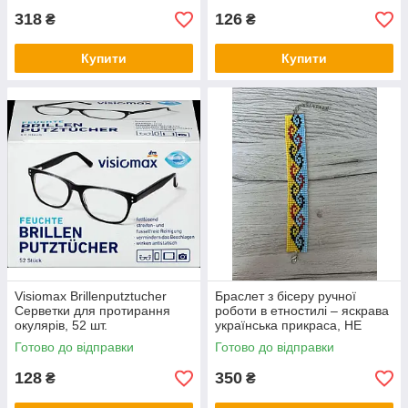
318
126
₴
₴
Купити
Купити
Visiomax Brillenputztucher
Браслет з бісеру ручної
Серветки для протирання
роботи в етностилі – яскрава
окулярів, 52 шт.
українська прикраса, НЕ
СТАНОК
Готово до відправки
Готово до відправки
128
350
₴
₴