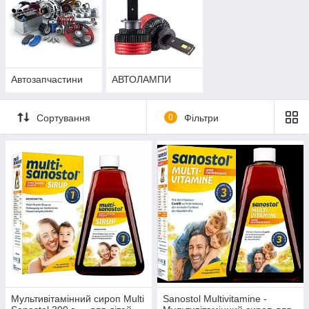
Автозапчастини
АВТОЛАМПИ
Сортування
0
Фільтри
Мультивітамінний сироп Multi
Sanostol Multivitamine -