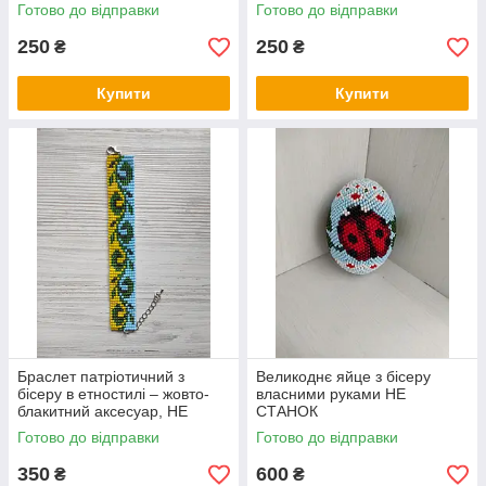
Готово до відправки
Готово до відправки
250
250
₴
₴
Купити
Купити
Браслет патріотичний з
Великоднє яйце з бісеру
бісеру в етностилі – жовто-
власними руками НЕ
блакитний аксесуар, НЕ
СТАНОК
СТАНОК
Готово до відправки
Готово до відправки
350
600
₴
₴