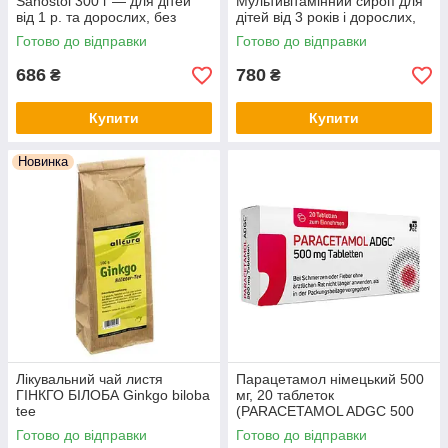
Sanostol 300 г — для дітей
Мультивітамінний сироп для
від 1 р. та дорослих, без
дітей від 3 років і дорослих,
цукру, з апельсиновим
без цукру, з натуральним
Готово до відправки
Готово до відправки
смаком, Німеччина
апельсиновим смаком
686
780
₴
₴
Купити
Купити
Новинка
Лікувальний чай листя
Парацетамол німецький 500
ГІНКГО БІЛОБА Ginkgo biloba
мг, 20 таблеток
tee
(PARACETAMOL ADGC 500
mg Tabletten, 20 St.)
Готово до відправки
Готово до відправки