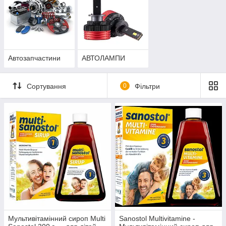
Автозапчастини
АВТОЛАМПИ
Сортування
0
Фільтри
Мультивітамінний сироп Multi
Sanostol Multivitamine -