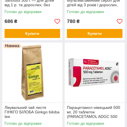
Sanostol 300 г — для дітей
Мультивітамінний сироп для
від 1 р. та дорослих, без
дітей від 3 років і дорослих,
цукру, з апельсиновим
без цукру, з натуральним
Готово до відправки
Готово до відправки
смаком, Німеччина
апельсиновим смаком
686
780
₴
₴
Купити
Купити
Новинка
Лікувальний чай листя
Парацетамол німецький 500
ГІНКГО БІЛОБА Ginkgo biloba
мг, 20 таблеток
tee
(PARACETAMOL ADGC 500
mg Tabletten, 20 St.)
Готово до відправки
Готово до відправки