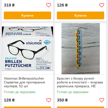
318
126
₴
₴
Купити
Купити
Visiomax Brillenputztucher
Браслет з бісеру ручної
Серветки для протирання
роботи в етностилі – яскрава
окулярів, 52 шт.
українська прикраса, НЕ
СТАНОК
Готово до відправки
Готово до відправки
128
350
₴
₴