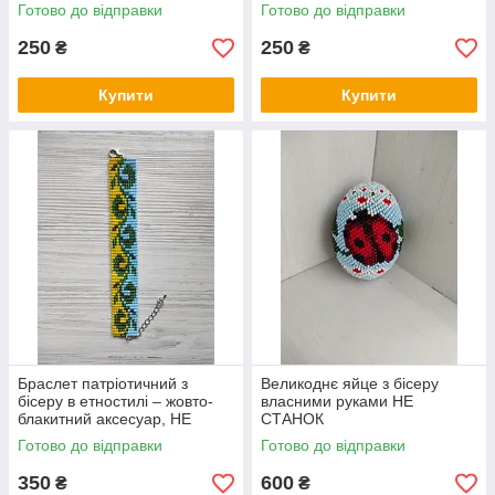
Готово до відправки
Готово до відправки
250
250
₴
₴
Купити
Купити
Браслет патріотичний з
Великоднє яйце з бісеру
бісеру в етностилі – жовто-
власними руками НЕ
блакитний аксесуар, НЕ
СТАНОК
СТАНОК
Готово до відправки
Готово до відправки
350
600
₴
₴