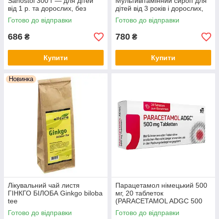
Sanostol 300 г — для дітей
Мультивітамінний сироп для
від 1 р. та дорослих, без
дітей від 3 років і дорослих,
цукру, з апельсиновим
без цукру, з натуральним
Готово до відправки
Готово до відправки
смаком, Німеччина
апельсиновим смаком
686
780
₴
₴
Купити
Купити
Новинка
Лікувальний чай листя
Парацетамол німецький 500
ГІНКГО БІЛОБА Ginkgo biloba
мг, 20 таблеток
tee
(PARACETAMOL ADGC 500
mg Tabletten, 20 St.)
Готово до відправки
Готово до відправки