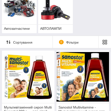
Автозапчастини
АВТОЛАМПИ
Сортування
0
Фільтри
Мультивітамінний сироп Multi
Sanostol Multivitamine -