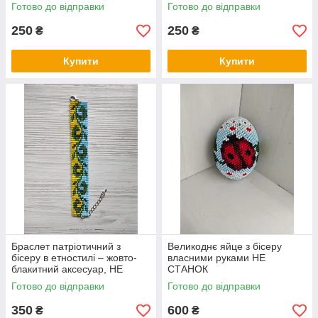
Готово до відправки
Готово до відправки
250
250
₴
₴
Купити
Купити
Браслет патріотичний з
Великоднє яйце з бісеру
бісеру в етностилі – жовто-
власними руками НЕ
блакитний аксесуар, НЕ
СТАНОК
СТАНОК
Готово до відправки
Готово до відправки
350
600
₴
₴