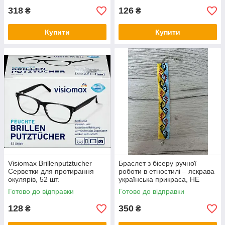
318
126
₴
₴
Купити
Купити
Visiomax Brillenputztucher
Браслет з бісеру ручної
Серветки для протирання
роботи в етностилі – яскрава
окулярів, 52 шт.
українська прикраса, НЕ
СТАНОК
Готово до відправки
Готово до відправки
128
350
₴
₴