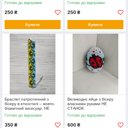
Готово до відправки
Готово до відправки
250
250
₴
₴
Купити
Купити
Браслет патріотичний з
Великоднє яйце з бісеру
бісеру в етностилі – жовто-
власними руками НЕ
блакитний аксесуар, НЕ
СТАНОК
СТАНОК
Готово до відправки
Готово до відправки
350
600
₴
₴