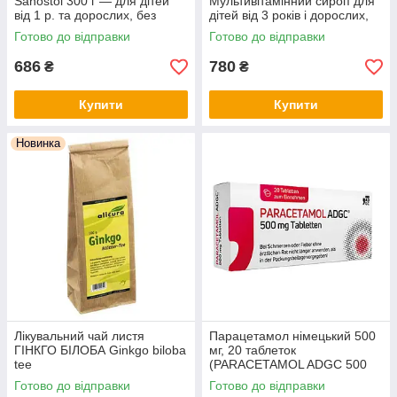
Sanostol 300 г — для дітей
Мультивітамінний сироп для
від 1 р. та дорослих, без
дітей від 3 років і дорослих,
цукру, з апельсиновим
без цукру, з натуральним
Готово до відправки
Готово до відправки
смаком, Німеччина
апельсиновим смаком
686
780
₴
₴
Купити
Купити
Новинка
Лікувальний чай листя
Парацетамол німецький 500
ГІНКГО БІЛОБА Ginkgo biloba
мг, 20 таблеток
tee
(PARACETAMOL ADGC 500
mg Tabletten, 20 St.)
Готово до відправки
Готово до відправки