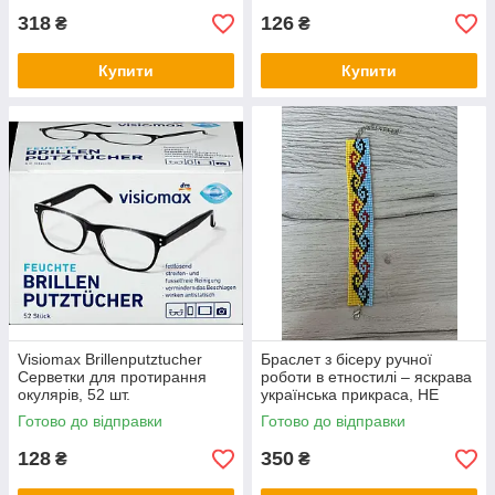
318
126
₴
₴
Купити
Купити
Visiomax Brillenputztucher
Браслет з бісеру ручної
Серветки для протирання
роботи в етностилі – яскрава
окулярів, 52 шт.
українська прикраса, НЕ
СТАНОК
Готово до відправки
Готово до відправки
128
350
₴
₴