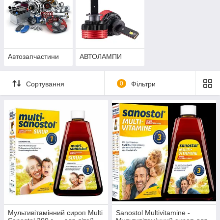
Автозапчастини
АВТОЛАМПИ
Сортування
0
Фільтри
Мультивітамінний сироп Multi
Sanostol Multivitamine -