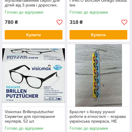
Мультивітамінний сироп для
ГІНКГО БІЛОБА Ginkgo biloba
дітей від 3 років і дорослих,
tee
без цукру, з натуральним
Готово до відправки
Готово до відправки
апельсиновим смаком
780
318
₴
₴
Купити
Купити
Visiomax Brillenputztucher
Браслет з бісеру ручної
Серветки для протирання
роботи в етностилі – яскрава
окулярів, 52 шт.
українська прикраса, НЕ
СТАНОК
Готово до відправки
Готово до відправки