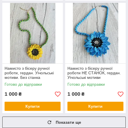
Намисто з бісеру ручної
Намисто з бісеру ручної
роботи, гердан. Уічольські
роботи НЕ СТАНОК, гердан.
мотиви. Без станка
Уічольські мотиви
Готово до відправки
Готово до відправки
1 000
1 000
₴
₴
Купити
Купити
Показати ще