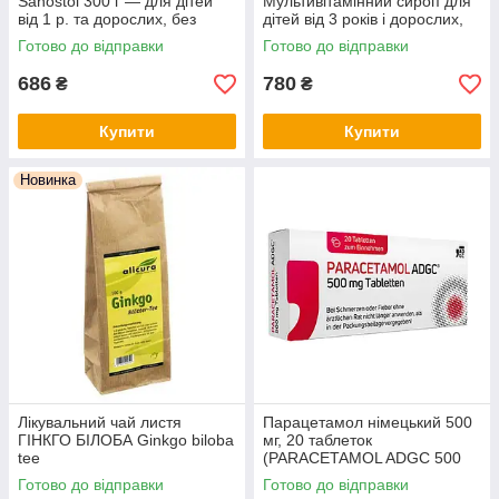
Sanostol 300 г — для дітей
Мультивітамінний сироп для
від 1 р. та дорослих, без
дітей від 3 років і дорослих,
цукру, з апельсиновим
без цукру, з натуральним
Готово до відправки
Готово до відправки
смаком, Німеччина
апельсиновим смаком
686
780
₴
₴
Купити
Купити
Новинка
Лікувальний чай листя
Парацетамол німецький 500
ГІНКГО БІЛОБА Ginkgo biloba
мг, 20 таблеток
tee
(PARACETAMOL ADGC 500
mg Tabletten, 20 St.)
Готово до відправки
Готово до відправки