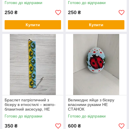
Готово до відправки
Готово до відправки
250
250
₴
₴
Купити
Купити
Браслет патріотичний з
Великоднє яйце з бісеру
бісеру в етностилі – жовто-
власними руками НЕ
блакитний аксесуар, НЕ
СТАНОК
СТАНОК
Готово до відправки
Готово до відправки
350
600
₴
₴