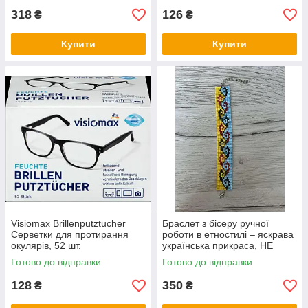
318
126
₴
₴
Купити
Купити
Visiomax Brillenputztucher
Браслет з бісеру ручної
Серветки для протирання
роботи в етностилі – яскрава
окулярів, 52 шт.
українська прикраса, НЕ
СТАНОК
Готово до відправки
Готово до відправки
128
350
₴
₴