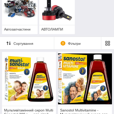
Автозапчастини
АВТОЛАМПИ
Сортування
0
Фільтри
Мультивітамінний сироп Multi
Sanostol Multivitamine -