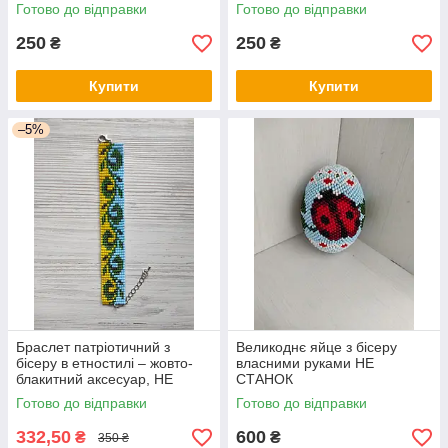
Готово до відправки
Готово до відправки
250
250
₴
₴
Купити
Купити
–5%
Браслет патріотичний з
Великоднє яйце з бісеру
бісеру в етностилі – жовто-
власними руками НЕ
блакитний аксесуар, НЕ
СТАНОК
СТАНОК
Готово до відправки
Готово до відправки
332,50
600
₴
₴
350 ₴