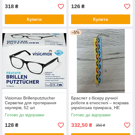
318
126
₴
₴
Купити
Купити
–5%
Visiomax Brillenputztucher
Браслет з бісеру ручної
Серветки для протирання
роботи в етностилі – яскрава
окулярів, 52 шт.
українська прикраса, НЕ
СТАНОК
Готово до відправки
Готово до відправки
128
332,50
₴
₴
350 ₴