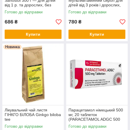
Sanostol 300 г — для дітей
Мультивітамінний сироп для
від 1 р. та дорослих, без
дітей від 3 років і дорослих,
цукру, з апельсиновим
без цукру, з натуральним
Готово до відправки
Готово до відправки
смаком, Німеччина
апельсиновим смаком
686
780
₴
₴
Купити
Купити
Новинка
Лікувальний чай листя
Парацетамол німецький 500
ГІНКГО БІЛОБА Ginkgo biloba
мг, 20 таблеток
tee
(PARACETAMOL ADGC 500
mg Tabletten, 20 St.)
Готово до відправки
Готово до відправки