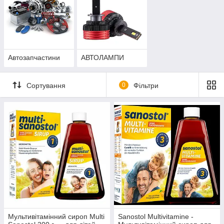
Автозапчастини
АВТОЛАМПИ
Сортування
0
Фільтри
Мультивітамінний сироп Multi
Sanostol Multivitamine -