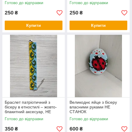
Готово до відправки
Готово до відправки
250
250
₴
₴
Купити
Купити
Браслет патріотичний з
Великоднє яйце з бісеру
бісеру в етностилі – жовто-
власними руками НЕ
блакитний аксесуар, НЕ
СТАНОК
СТАНОК
Готово до відправки
Готово до відправки
350
600
₴
₴