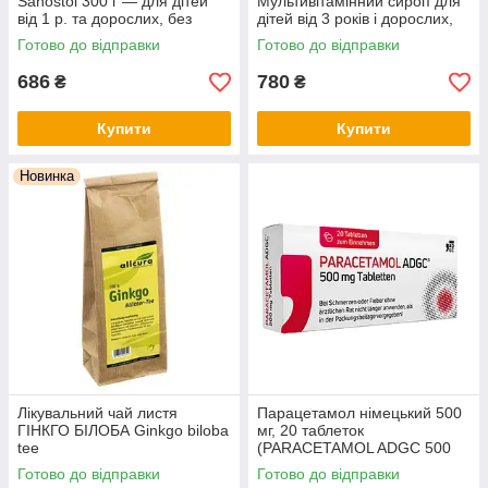
Sanostol 300 г — для дітей
Мультивітамінний сироп для
від 1 р. та дорослих, без
дітей від 3 років і дорослих,
цукру, з апельсиновим
без цукру, з натуральним
Готово до відправки
Готово до відправки
смаком, Німеччина
апельсиновим смаком
686
780
₴
₴
Купити
Купити
Новинка
Лікувальний чай листя
Парацетамол німецький 500
ГІНКГО БІЛОБА Ginkgo biloba
мг, 20 таблеток
tee
(PARACETAMOL ADGC 500
mg Tabletten, 20 St.)
Готово до відправки
Готово до відправки