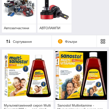
Автозапчастини
АВТОЛАМПИ
Сортування
0
Фільтри
Мультивітамінний сироп Multi
Sanostol Multivitamine -