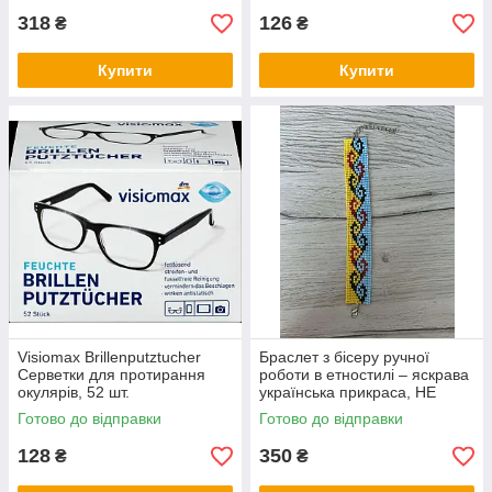
318
126
₴
₴
Купити
Купити
Visiomax Brillenputztucher
Браслет з бісеру ручної
Серветки для протирання
роботи в етностилі – яскрава
окулярів, 52 шт.
українська прикраса, НЕ
СТАНОК
Готово до відправки
Готово до відправки
128
350
₴
₴