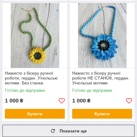
Намисто з бісеру ручної
Намисто з бісеру ручної
роботи, гердан. Уічольські
роботи НЕ СТАНОК, гердан.
мотиви. Без станка
Уічольські мотиви
Готово до відправки
Готово до відправки
1 000
1 000
₴
₴
Купити
Купити
Показати ще