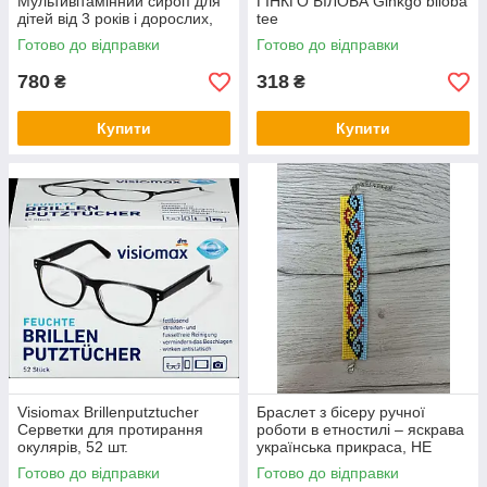
Мультивітамінний сироп для
ГІНКГО БІЛОБА Ginkgo biloba
дітей від 3 років і дорослих,
tee
без цукру, з натуральним
Готово до відправки
Готово до відправки
апельсиновим смаком
780
318
₴
₴
Купити
Купити
Visiomax Brillenputztucher
Браслет з бісеру ручної
Серветки для протирання
роботи в етностилі – яскрава
окулярів, 52 шт.
українська прикраса, НЕ
СТАНОК
Готово до відправки
Готово до відправки