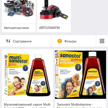
Автозапчастини
АВТОЛАМПИ
Сортування
0
Фільтри
Мультивітамінний сироп Multi
Sanostol Multivitamine -