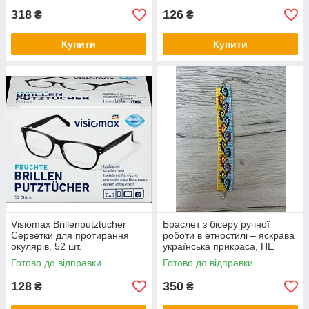
318
126
₴
₴
Купити
Купити
Visiomax Brillenputztucher
Браслет з бісеру ручної
Серветки для протирання
роботи в етностилі – яскрава
окулярів, 52 шт.
українська прикраса, НЕ
СТАНОК
Готово до відправки
Готово до відправки
128
350
₴
₴