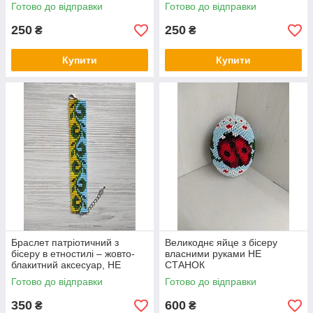
Готово до відправки
Готово до відправки
250
250
₴
₴
Купити
Купити
Браслет патріотичний з
Великоднє яйце з бісеру
бісеру в етностилі – жовто-
власними руками НЕ
блакитний аксесуар, НЕ
СТАНОК
СТАНОК
Готово до відправки
Готово до відправки
350
600
₴
₴