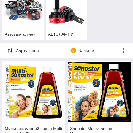
Автозапчастини
АВТОЛАМПИ
Сортування
0
Фільтри
Мультивітамінний сироп Multi
Sanostol Multivitamine -