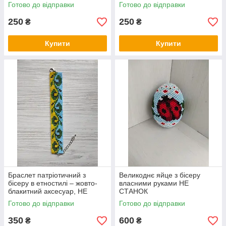
Готово до відправки
Готово до відправки
250
250
₴
₴
Купити
Купити
Браслет патріотичний з
Великоднє яйце з бісеру
бісеру в етностилі – жовто-
власними руками НЕ
блакитний аксесуар, НЕ
СТАНОК
СТАНОК
Готово до відправки
Готово до відправки
350
600
₴
₴