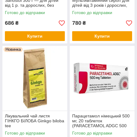
Sanostol 300 г — для дітей
Мультивітамінний сироп для
від 1 р. та дорослих, без
дітей від 3 років і дорослих,
цукру, з апельсиновим
без цукру, з натуральним
Готово до відправки
Готово до відправки
смаком, Німеччина
апельсиновим смаком
686
780
₴
₴
Купити
Купити
Новинка
Лікувальний чай листя
Парацетамол німецький 500
ГІНКГО БІЛОБА Ginkgo biloba
мг, 20 таблеток
tee
(PARACETAMOL ADGC 500
mg Tabletten, 20 St.)
Готово до відправки
Готово до відправки