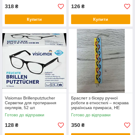
318
126
₴
₴
Купити
Купити
Visiomax Brillenputztucher
Браслет з бісеру ручної
Серветки для протирання
роботи в етностилі – яскрава
окулярів, 52 шт.
українська прикраса, НЕ
СТАНОК
Готово до відправки
Готово до відправки
128
350
₴
₴