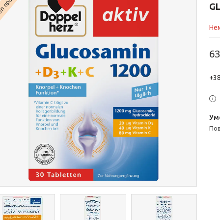
п продаж
GL
Нем
63
+38
п