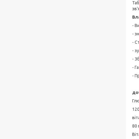
Та
зв'
Вла
- В
- з
- С
- з
- З
- Г
- П
до
Гл
120
віт
80 
Віт