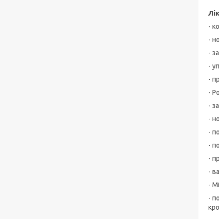
Лі
- к
- н
- з
- у
- п
- Р
- з
- н
- п
- п
- п
- в
- М
- п
кро