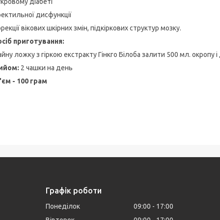
укровому діабеті
ректильної дисфункції
орекції вікових шкірних змін, підкіркових структур мозку.
осіб приготування:
айну ложку з гіркою екстракту Гінкго Білоба залити 500 мл. окропу 
ийом:
2 чашки на день
'єм - 100 грам
Графік роботи
Понеділок
09:00
17:00