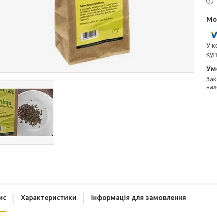
У к
куп
Законом не передбачено повернення та обмін даного товару
нал
ис
Характеристики
Інформація для замовлення