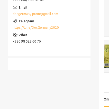
docgermany.prom@gmail.com
https://t.me/DocGermany2020
+380 98 528 60 76
Оп