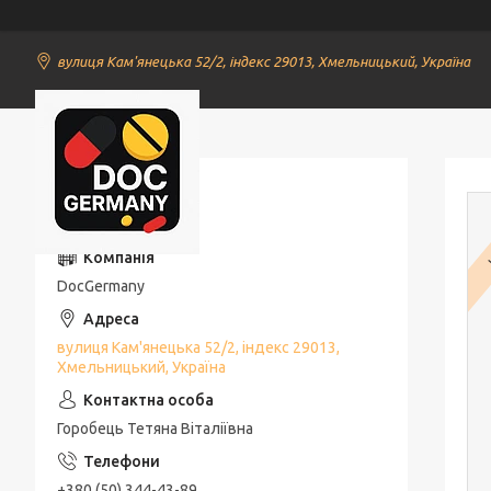
вулиця Кам'янецька 52/2, індекс 29013, Хмельницький, Україна
DocGermany
Контакти
DocGermany
вулиця Кам'янецька 52/2, індекс 29013,
Хмельницький, Україна
Горобець Тетяна Віталіївна
+380 (50) 344-43-89