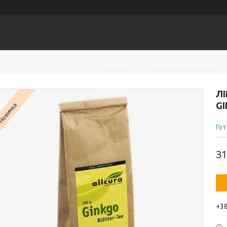
Головна
Товари та послуги
ЛІ
GI
Новинка
Гот
31
+38