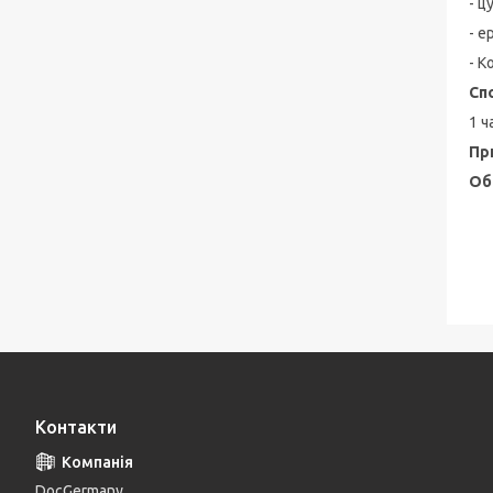
- ц
- е
- К
Сп
1 ч
Пр
Об
Контакти
DocGermany