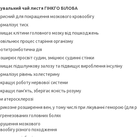
кувальний чай листя ГІНКГО БІЛОБА
орисний для покращення мозкового кровообігу
ормалізує тиск
ахищає клітини головного мозку від пошкоджень
повільнює процес старіння організму
ротитромботична дія
озширює просвіт судин, зміцнює судинні стінки
ахищає підшлункову залозу та підвищує вироблення інсуліну
ормалізує рівень холестерину
окращує роботу нервової системи
окращує пам'ять, зберігає ясність розуму
ри атеросклерозі
арикозне розширення вен, у тому числі при лікуванні геморою (для 
ігренезованих головних болях
орушення мозкового
вообігу різного походження