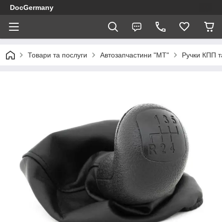
DocGermany
Товари та послуги
Автозапчастини "МТ"
Ручки КПП т