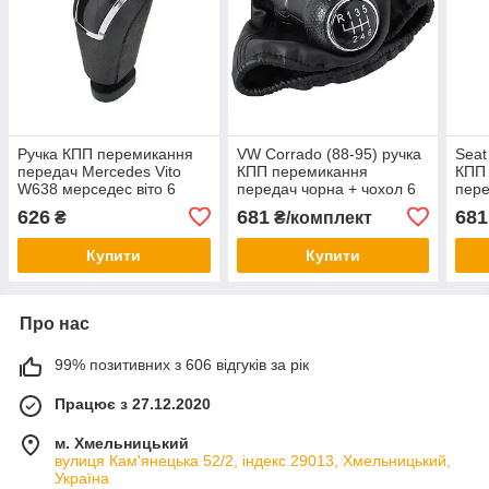
Ручка КПП перемикання
VW Corrado (88-95) ручка
Seat
передач Mercedes Vito
КПП перемикання
КПП
W638 мерседес віто 6
передач чорна + чохол 6
пере
передач
ступка, діаметр 12 мм!,
ступ
626
681
681
₴
₴/комплект
Фольцваген Коррадо
Сеат
Купити
Купити
Про нас
99% позитивних з 606 відгуків за рік
Працює з 27.12.2020
м. Хмельницький
вулиця Кам'янецька 52/2, індекс 29013, Хмельницький,
Україна