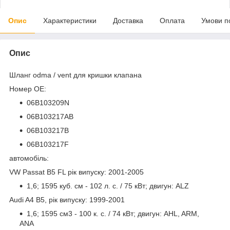
Опис
Характеристики
Доставка
Оплата
Умови п
Опис
Шланг odma / vent для кришки клапана
Номер OE:
06B103209N
06B103217AB
06B103217B
06B103217F
автомобіль:
VW Passat B5 FL рік випуску: 2001-2005
1,6; 1595 куб. см - 102 л. с. / 75 кВт; двигун: ALZ
Audi A4 B5, рік випуску: 1999-2001
1,6; 1595 см3 - 100 к. с. / 74 кВт; двигун: AHL, ARM,
ANA