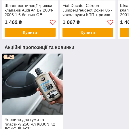
Шланг вентиляції кришки
Fiat Ducato, Citroen
Шлан
клапанів Audi A4 B7 2004-
Jumper,Peugeot Boxer 06 -
клап
2008 1.6 бензин OE
чохол ручки КПП + рамка
2001
06B103209N
арт DA-24034
06B
1 462
1 067
1 4
₴
₴
Купити
Купити
Акційні пропозиції та новинки
–5%
Чорнило для гуми та
пластику 250 мл K030N K2
BONO BLACK