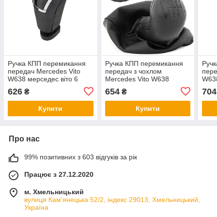
Ручка КПП перемикання
Ручка КПП перемикання
Ручк
передач Mercedes Vito
передач з чохлом
пере
W638 мерседес віто 6
Mercedes Vito W638
W638
передач
626
654
704
₴
₴
Купити
Купити
Про нас
99% позитивних з 603 відгуків за рік
Працює з 27.12.2020
м. Хмельницький
вулиця Кам'янецька 52/2, індекс 29013, Хмельницький,
Україна