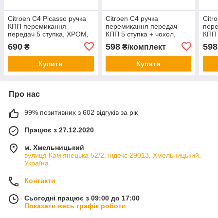
Citroen C4 Picasso ручка
Citroen C4 ручка
Citr
КПП перемикання
перемикання передач
пер
передач 5 ступка, ХРОМ,
КПП 5 ступка + чохол,
КПП 
Сітроен С4 Пікассо
Сітроєн С4
Сітр
690
598
598
₴
₴/комплект
Купити
Купити
Про нас
99% позитивних з 602 відгуків за рік
Працює з 27.12.2020
м. Хмельницький
вулиця Кам'янецька 52/2, індекс 29013, Хмельницький,
Україна
Контакти
Сьогодні працює з 09:00 до 17:00
Показати весь графік роботи