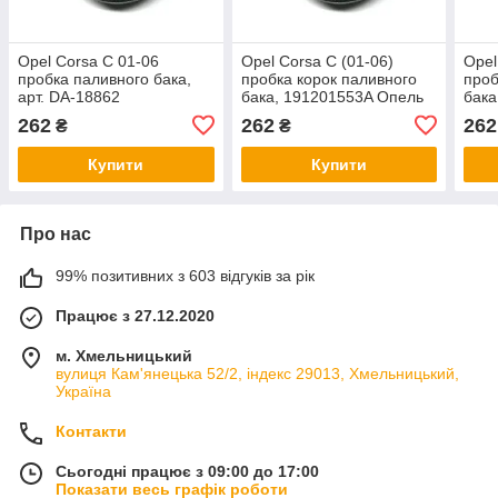
Opel Corsa C 01-06
Opel Corsa C (01-06)
Opel
пробка паливного бака,
пробка корок паливного
проб
арт. DA-18862
бака, 191201553A Опель
бака
Корса С
Астр
262
262
262
₴
₴
Купити
Купити
Про нас
99% позитивних з 603 відгуків за рік
Працює з 27.12.2020
м. Хмельницький
вулиця Кам'янецька 52/2, індекс 29013, Хмельницький,
Україна
Контакти
Сьогодні працює з 09:00 до 17:00
Показати весь графік роботи