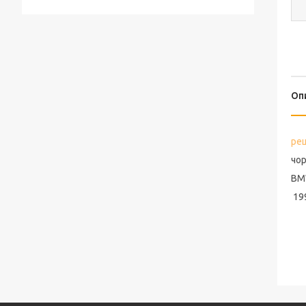
Оп
реш
чо
BMW
19