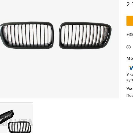
2 
+38
У к
куп
п