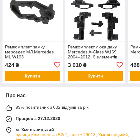
Ремкомплект замку
Ремкомплект люка даху
Ремк
мерседес МЛ Mercedes
Mercedes A-Class W169
Merc
ML W163
2004–2012, 6 елементів
424
3 010
468
₴
₴
Купити
Купити
Про нас
99% позитивних з 602 відгуків за рік
Працює з 27.12.2020
м. Хмельницький
вулиця Кам'янецька 52/2, індекс 29013, Хмельницький,
Україна