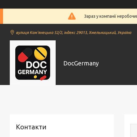
Зараз у компанії неробочи
вулиця Кам'янецька 52/2, індекс 29013, Хмельницький, Україна
DocGermany
Контакти