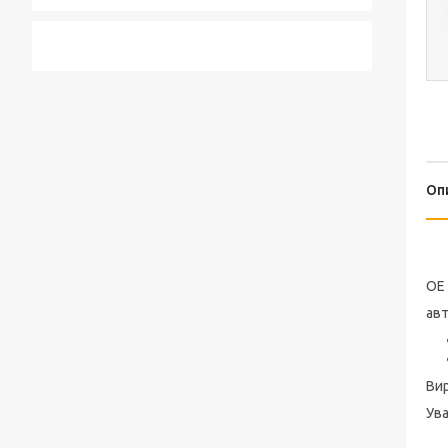
Оп
OE
авт
Вир
Ува