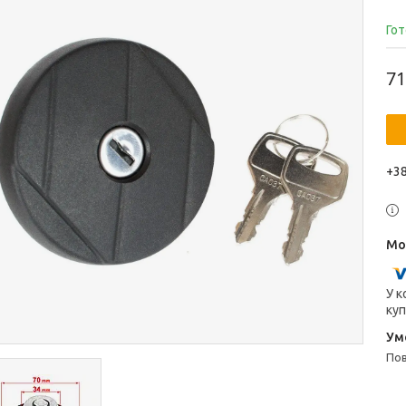
Гот
71
+38
У к
куп
п