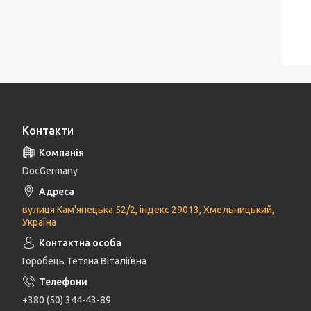
Контакти
DocGermany
вулиця Кам'янецька 52/2, індекс 29013, Хмельницький,
Україна
Горобець Тетяна Віталіївна
+380 (50) 344-43-89