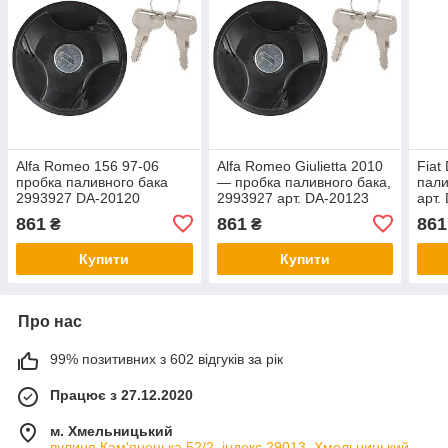
Alfa Romeo 156 97-06
Alfa Romeo Giulietta 2010
Fiat
пробка паливного бака
— пробка паливного бака,
пали
2993927 DA-20120
2993927 арт. DA-20123
арт.
861
861
861
₴
₴
Купити
Купити
Про нас
99% позитивних з 602 відгуків за рік
Працює з 27.12.2020
м. Хмельницький
вулиця Кам'янецька 52/2, індекс 29013, Хмельницький,