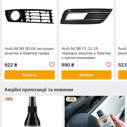
Audi A4 B6 00-04 заглушка
Audi A4 B8 FL 11-15
Audi
решітки в бампер права
передня решітка у бампер
реші
з протитуманками
8K0807682 права ауді А4
922
890
523
₴
₴
Б8
Купити
Купити
Акційні пропозиції та новинки
–5%
–5%