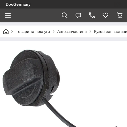
DocGermany
Товари та послуги
Автозапчастини
Кузові запчастин