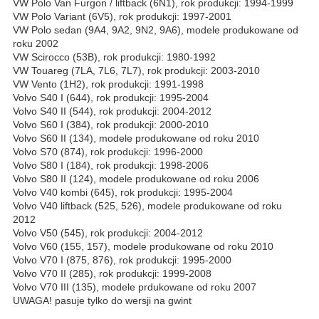
VW Polo Van Furgon / liftback (6N1), rok produkcji: 1994-1999
VW Polo Variant (6V5), rok produkcji: 1997-2001
VW Polo sedan (9A4, 9A2, 9N2, 9A6), modele produkowane od
roku 2002
VW Scirocco (53B), rok produkcji: 1980-1992
VW Touareg (7LA, 7L6, 7L7), rok produkcji: 2003-2010
VW Vento (1H2), rok produkcji: 1991-1998
Volvo S40 I (644), rok produkcji: 1995-2004
Volvo S40 II (544), rok produkcji: 2004-2012
Volvo S60 I (384), rok produkcji: 2000-2010
Volvo S60 II (134), modele produkowane od roku 2010
Volvo S70 (874), rok produkcji: 1996-2000
Volvo S80 I (184), rok produkcji: 1998-2006
Volvo S80 II (124), modele produkowane od roku 2006
Volvo V40 kombi (645), rok produkcji: 1995-2004
Volvo V40 liftback (525, 526), modele produkowane od roku
2012
Volvo V50 (545), rok produkcji: 2004-2012
Volvo V60 (155, 157), modele produkowane od roku 2010
Volvo V70 I (875, 876), rok produkcji: 1995-2000
Volvo V70 II (285), rok produkcji: 1999-2008
Volvo V70 III (135), modele prdukowane od roku 2007
UWAGA! pasuje tylko do wersji na gwint