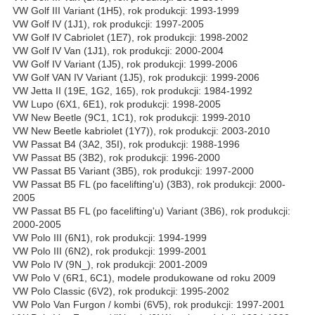
VW Golf III Variant (1H5), rok produkcji: 1993-1999
VW Golf IV (1J1), rok produkcji: 1997-2005
VW Golf IV Cabriolet (1E7), rok produkcji: 1998-2002
VW Golf IV Van (1J1), rok produkcji: 2000-2004
VW Golf IV Variant (1J5), rok produkcji: 1999-2006
VW Golf VAN IV Variant (1J5), rok produkcji: 1999-2006
VW Jetta II (19E, 1G2, 165), rok produkcji: 1984-1992
VW Lupo (6X1, 6E1), rok produkcji: 1998-2005
VW New Beetle (9C1, 1C1), rok produkcji: 1999-2010
VW New Beetle kabriolet (1Y7)), rok produkcji: 2003-2010
VW Passat B4 (3A2, 35I), rok produkcji: 1988-1996
VW Passat B5 (3B2), rok produkcji: 1996-2000
VW Passat B5 Variant (3B5), rok produkcji: 1997-2000
VW Passat B5 FL (po facelifting'u) (3B3), rok produkcji: 2000-
2005
VW Passat B5 FL (po facelifting'u) Variant (3B6), rok produkcji:
2000-2005
VW Polo III (6N1), rok produkcji: 1994-1999
VW Polo III (6N2), rok produkcji: 1999-2001
VW Polo IV (9N_), rok produkcji: 2001-2009
VW Polo V (6R1, 6C1), modele produkowane od roku 2009
VW Polo Classic (6V2), rok produkcji: 1995-2002
VW Polo Van Furgon / kombi (6V5), rok produkcji: 1997-2001