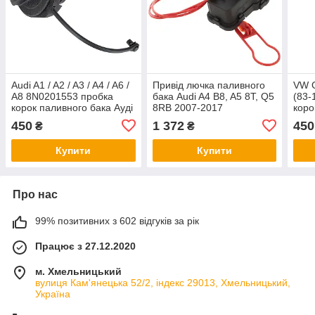
Audi A1 / A2 / A3 / A4 / A6 /
Привід лючка паливного
VW Go
A8 8N0201553 пробка
бака Audi A4 B8, A5 8T, Q5
(83-
корок паливного бака Ауді
8RB 2007-2017
коро
Голь
450
1 372
450
₴
₴
Купити
Купити
Про нас
99% позитивних з 602 відгуків за рік
Працює з 27.12.2020
м. Хмельницький
вулиця Кам'янецька 52/2, індекс 29013, Хмельницький,
Україна