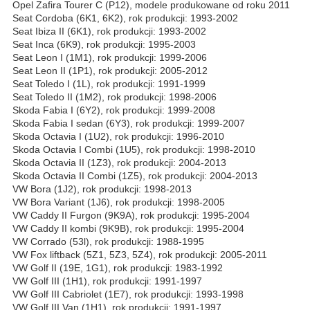
Opel Zafira Tourer C (P12), modele produkowane od roku 2011
Seat Cordoba (6K1, 6K2), rok produkcji: 1993-2002
Seat Ibiza II (6K1), rok produkcji: 1993-2002
Seat Inca (6K9), rok produkcji: 1995-2003
Seat Leon I (1M1), rok produkcji: 1999-2006
Seat Leon II (1P1), rok produkcji: 2005-2012
Seat Toledo I (1L), rok produkcji: 1991-1999
Seat Toledo II (1M2), rok produkcji: 1998-2006
Skoda Fabia I (6Y2), rok produkcji: 1999-2008
Skoda Fabia I sedan (6Y3), rok produkcji: 1999-2007
Skoda Octavia I (1U2), rok produkcji: 1996-2010
Skoda Octavia I Combi (1U5), rok produkcji: 1998-2010
Skoda Octavia II (1Z3), rok produkcji: 2004-2013
Skoda Octavia II Combi (1Z5), rok produkcji: 2004-2013
VW Bora (1J2), rok produkcji: 1998-2013
VW Bora Variant (1J6), rok produkcji: 1998-2005
VW Caddy II Furgon (9K9A), rok produkcji: 1995-2004
VW Caddy II kombi (9K9B), rok produkcji: 1995-2004
VW Corrado (53l), rok produkcji: 1988-1995
VW Fox liftback (5Z1, 5Z3, 5Z4), rok produkcji: 2005-2011
VW Golf II (19E, 1G1), rok produkcji: 1983-1992
VW Golf III (1H1), rok produkcji: 1991-1997
VW Golf III Cabriolet (1E7), rok produkcji: 1993-1998
VW Golf III Van (1H1), rok produkcji: 1991-1997