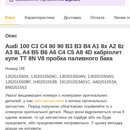
Опис
Характеристики
Доставка
Оплата
Умови п
Опис
Audi 100 C3 C4 80 90 B3 B3 B4 A1 8x A2 8z
A3 8L A4 B5 B6 A6 C4 C5 A8 4D кабріолет
купе TT 8N V8 пробка паливного бака
Номер OE
1J0201550A, 1J0201550AC, 1J0201550AN, 1J0201550AS,
1J0201550BF, 1H0201553B, 191201553A01C, 4A0201553A,
8N0201553
Увага! вищевказані номери є номерами оригінальних
деталей, у нас
автозапчастини
є копією оргинальных
запчастин . Перед покупкою обов'язково порівняйте їх з
номером оригінальної деталі. Якщо вони відрізняються хоча б
одним знаком, то ця запчастина не підійде або не буде
працювати, або працюватиме неправильно. У цьому випадку
краще не купувати