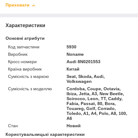
Приховати
Характеристики
Основні атрибути
Код запчастини
5930
Виробник
Noname
Кросс-номери
Audi 8N0201553
Країна виробник
Китай
Сумісність з маркою
Seat, Skoda, Audi,
Volkswagen
Сумісність з моделлю
Cordoba, Coupe, Octavia,
Ibiza, Jetta, A3, New Beetle,
Scirocco, Leon, TT, Caddy,
Fabia, Passat, 80, Bora,
Touareg, Golf, Corrado,
Toledo, A1, A4, Polo, A8, 100,
A6
Стан
Новий
Користувальницькі характеристики