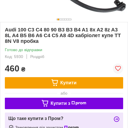
Audi 100 C3 C4 80 90 B3 B3 B4 A1 8x A2 8z A3
8L A4 B5 B6 A6 C4 C5 A8 4D кабріолет купе TT
8N V8 пробка
Готово до відправки
Код: 5930
Роздріб
460
₴
Купити
або
Купити з
Що таке купити з Пром?
Замовлення під захистом