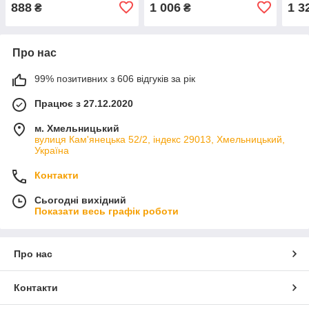
вкладиш БМВ
підігрівом, БМВ е81 е82
888
1 006
1 3
₴
₴
е87 е88
Про нас
99% позитивних з 606 відгуків за рік
Працює з 27.12.2020
м. Хмельницький
вулиця Кам'янецька 52/2, індекс 29013, Хмельницький,
Україна
Контакти
Сьогодні вихідний
Показати весь графік роботи
Про нас
Контакти