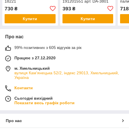
18221
191201551 арт. DA-3801
пали
8672
730
393
718
₴
₴
638
Купити
Купити
Про нас
99% позитивних з 605 відгуків за рік
Працює з 27.12.2020
м. Хмельницький
вулиця Кам'янецька 52/2, індекс 29013, Хмельницький,
Україна
Контакти
Сьогодні вихідний
Показати весь графік роботи
Про нас