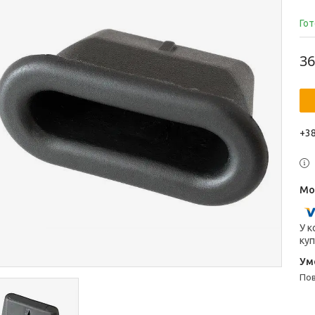
Гот
36
+38
У к
куп
п