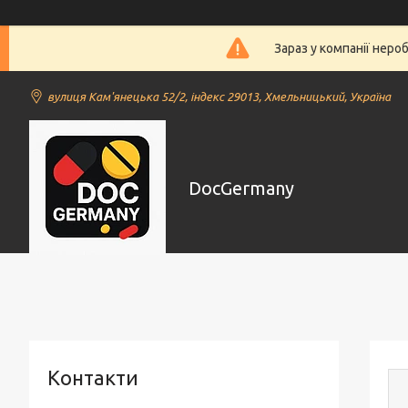
Зараз у компанії неро
вулиця Кам'янецька 52/2, індекс 29013, Хмельницький, Україна
DocGermany
Контакти