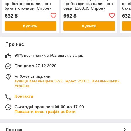
пробка корок паливного
пробка кришка паливного
проб
бака з ключами, Сітроен
бака, 1508.J5 Сітроен
бака
ХМ
Берлінго
Джа
632
662
632
₴
₴
Купити
Купити
Про нас
99% позитивних з 602 відгуків за рік
Працює з 27.12.2020
м. Хмельницький
вулиця Кам'янецька 52/2, індекс 29013, Хмельницький,
Україна
Контакти
Сьогодні працює з 09:00 до 17:00
Показати весь графік роботи
Про нас