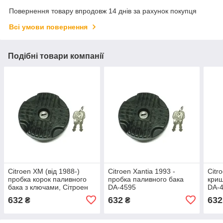
Повернення товару впродовж 14 днів за рахунок покупця
Всі умови повернення
Подібні товари компанії
Citroen XM (від 1988-)
Citroen Xantia 1993 -
Citr
пробка корок паливного
пробка паливного бака
криш
бака з ключами, Сітроен
DA-4595
DA-
ХМ
632
632
632
₴
₴