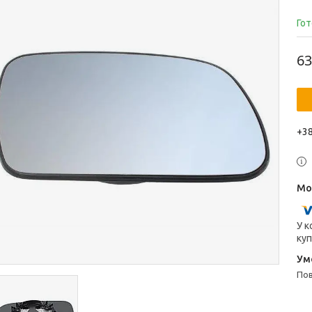
Гот
63
+38
У к
куп
п