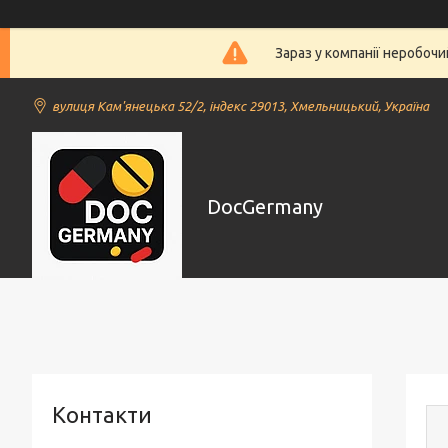
Зараз у компанії неробочи
вулиця Кам'янецька 52/2, індекс 29013, Хмельницький, Україна
DocGermany
Контакти