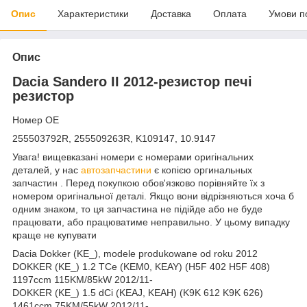
Опис
Характеристики
Доставка
Оплата
Умови п
Опис
Dacia Sandero II 2012-резистор печі
резистор
Номер OE
255503792R, 255509263R, K109147, 10.9147
Увага! вищевказані номери є номерами оригінальних
деталей, у нас
автозапчастини
є копією оргинальных
запчастин . Перед покупкою обов'язково порівняйте їх з
номером оригінальної деталі. Якщо вони відрізняються хоча б
одним знаком, то ця запчастина не підійде або не буде
працювати, або працюватиме неправильно. У цьому випадку
краще не купувати
Dacia Dokker (KE_), modele produkowane od roku 2012
DOKKER (KE_) 1.2 TCe (KEM0, KEAY) (H5F 402 H5F 408)
1197ccm 115KM/85kW 2012/11-
DOKKER (KE_) 1.5 dCi (KEAJ, KEAH) (K9K 612 K9K 626)
1461ccm 75KM/55kW 2012/11-