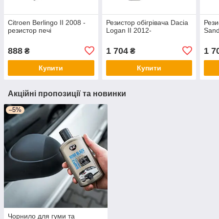
Citroen Berlingo II 2008 -
Резистор обігрівача Dacia
Рези
резистор печі
Logan II 2012-
Sand
888
1 704
1 7
₴
₴
Купити
Купити
Акційні пропозиції та новинки
–5%
Чорнило для гуми та