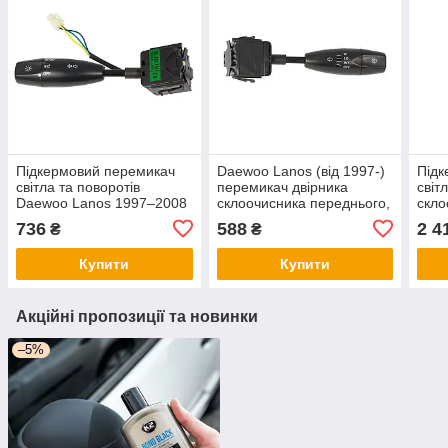
Підкермовий перемикач
Daewoo Lanos (від 1997-)
Підк
світла та поворотів
перемикач двірника
світ
Daewoo Lanos 1997–2008
склоочисника переднього,
скло
96230798 Део Ланос
Clas
736
588
2 4
₴
₴
Vane
Купити
Купити
Акційні пропозиції та новинки
–5%