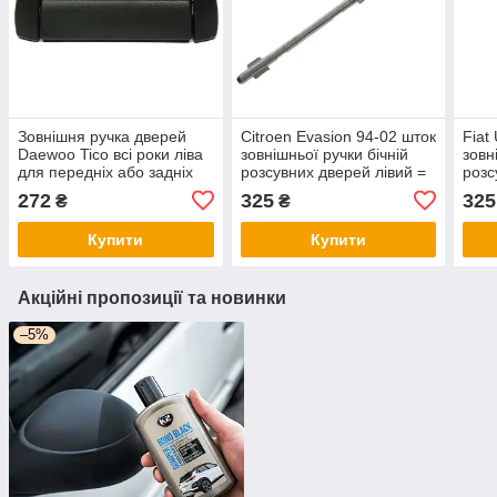
Зовнішня ручка дверей
Citroen Evasion 94-02 шток
Fiat
Daewoo Tico всі роки ліва
зовнішньої ручки бічній
зовн
для передніх або задніх
розсувних дверей лівий =
розс
дверей
правий сітроєн евашн
прав
272
325
325
₴
₴
Купити
Купити
Акційні пропозиції та новинки
–5%