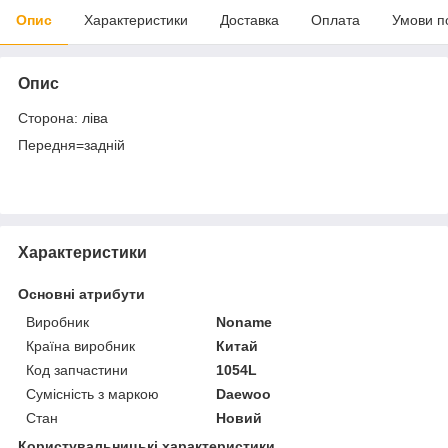
Опис
Характеристики
Доставка
Оплата
Умови п
Опис
Сторона: ліва
Передня=задній
Характеристики
Основні атрибути
Виробник
Noname
Країна виробник
Китай
Код запчастини
1054L
Сумісність з маркою
Daewoo
Стан
Новий
Користувальницькі характеристики