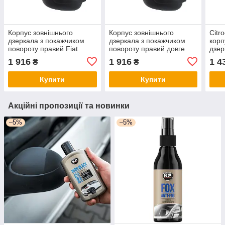
Корпус зовнішнього
Корпус зовнішнього
Citr
дзеркала з покажчиком
дзеркала з покажчиком
корп
повороту правий Fiat
повороту правий довге
дзер
Ducato Citroen Jumper
плече Fiat Ducato Citroen
крон
1 916
1 916
1 4
₴
₴
Peugeot Boxer 2006–
Jumper Peugeot Boxer від
пово
довге плече
2006
арт.
Купити
Купити
Акційні пропозиції та новинки
–5%
–5%