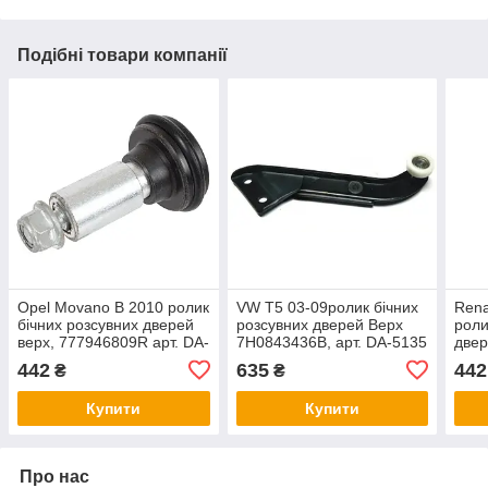
Подібні товари компанії
Opel Movano B 2010 ролик
VW T5 03-09ролик бічних
Rena
бічних розсувних дверей
розсувних дверей Верх
роли
верх, 777946809R арт. DA-
7H0843436B, арт. DA-5135
двер
15841
158
442
635
442
₴
₴
Купити
Купити
Про нас