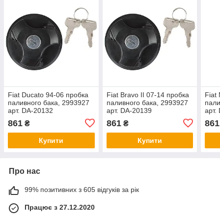
Fiat Ducato 94-06 пробка
Fiat Bravo II 07-14 пробка
Fiat
паливного бака, 2993927
паливного бака, 2993927
пали
арт. DA-20132
арт. DA-20139
арт.
861
861
861
₴
₴
Купити
Купити
Про нас
99% позитивних з 605 відгуків за рік
Працює з 27.12.2020