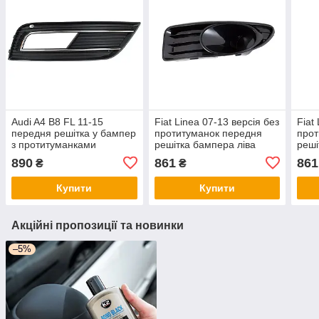
Audi A4 B8 FL 11-15
Fiat Linea 07-13 версія без
Fiat
передня решітка у бампер
протитуманок передня
прот
з протитуманками
решітка бампера ліва
реші
8K0807682 права ауді А4
сторона
890
861
861
₴
₴
Б8
Купити
Купити
Акційні пропозиції та новинки
–5%