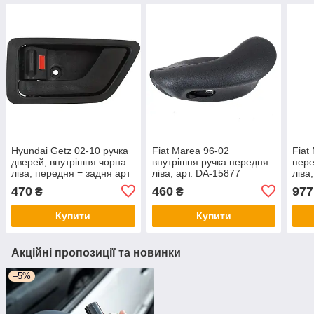
Hyundai Getz 02-10 ручка
Fiat Marea 96-02
Fiat
дверей, внутрішня чорна
внутрішня ручка передня
пере
ліва, передня = задня арт
ліва, арт. DA-15877
ліва
DA-30954
470
460
977
₴
₴
Купити
Купити
Акційні пропозиції та новинки
–5%