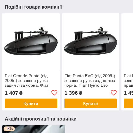
Подібні товари компанії
Fiat Grande Punto (від
Fiat Punto EVO (від 2009-)
Fiat
2005-) зовнішня ручка
зовнішня ручка задня ліва
зовн
задня ліва чорна, Фіат
чорна, Фіат Пунто Ево
прав
Гранде Пунто
Ево
1 407
1 396
1 4
₴
₴
Купити
Купити
Акційні пропозиції та новинки
–5%