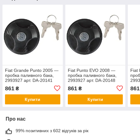
Fiat Grande Punto 2005 —
Fiat Punto EVO 2008 —
Fiat
пробка паливного бака,
пробка паливного бака,
проб
2993927 арт. DA-20141
2993927 арт. DA-20148
2993
861
861
861
₴
₴
Купити
Купити
Про нас
99% позитивних з 602 відгуків за рік