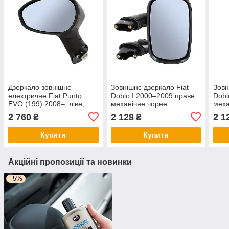
Дзеркало зовнішнє
Зовнішнє дзеркало Fiat
Зовн
електричне Fiat Punto
Doblo I 2000–2009 праве
Dobl
EVO (199) 2008–, ліве,
механічне чорне
меха
чорне, з підігрівом, 5 пінів,
2 760
2 128
2 1
₴
₴
біле опукле скло
Купити
Купити
Акційні пропозиції та новинки
–5%