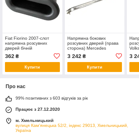
Fiat Fiorino 2007-слот
Напрямна бокових
Напр
напрямна розсувних
розсувних дверей (права
розс
дверей бічній
сторона) Mercedes
Volk
Sprinter та Volkswagen LT
2006
362
3 242
3 2
₴
₴
II 1995–2006
Купити
Купити
Про нас
99% позитивних з 603 відгуків за рік
Працює з 27.12.2020
м. Хмельницький
вулиця Кам'янецька 52/2, індекс 29013, Хмельницький,
Україна