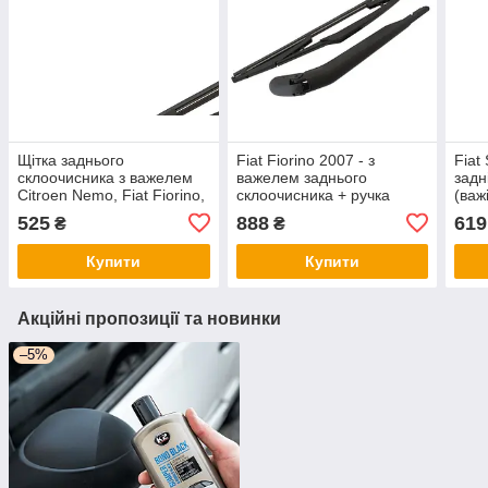
Щітка заднього
Fiat Fiorino 2007 - з
Fiat
склоочисника з важелем
важелем заднього
задн
Citroen Nemo, Fiat Fiorino,
склоочисника + ручка
(важ
Fiat Qubo, Peugeot Bipper
скло
525
888
619
₴
₴
2007– 360 мм
Фіат
Купити
Купити
Акційні пропозиції та новинки
–5%